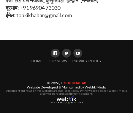
पता:
छड़ायल नयाबाद, कुसुमखेड़ा, हल्द्वानी (नैनीताल)
दूरभाष:
+91 96904 73030
ईमेल:
topkikhabar@gmail.com
HOME
TOP NEWS
PRIVACY POLICY
© 2026,
TOP KI KHABAR
Website Developed & Maintained by Webtik Media
All content and news on this website are published solely by the website owner. Webtik Media
assumes no responsibility for its content.