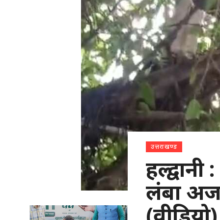
उत्तराखण्ड
हल्द्वान
लंबा अजग
(वीडियो)