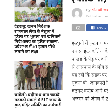
By
टॉप की खब
Published o
देहरादून: खनन निदेशक
SHARE
राजपाल लेघा के नेतृत्व में
हरेला पर भूतत्व एवं खनिकर्म
निदेशालय का हरित संकल्प,
हल्द्वानी में फुटप
प्रदेशभर में 51 हजार पौधे
एचएन इंटर कॉलेज 
लगाने का लक्ष्य
पाखड़ के पेड़ पर 
से आसपास के लोग सह
यह रही कि सड़क पर
सूचना दी। जानकारी मि
चढ़कर करीब आधे घंटे
चमोली: बद्रीनाथ धाम चढ़ावे
अजगर को जंगल में छ
गड़बड़ी मामले में SIT जांच के
बाद मंदिर समिति का कर्मचारी