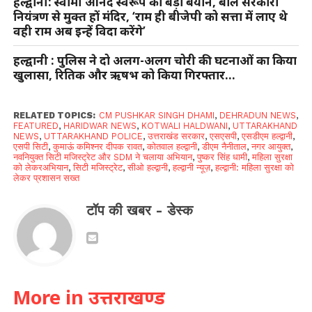
हल्द्वानी: स्वामी आनंद स्वरूप का बड़ा बयान, बोले सरकारी
नियंत्रण से मुक्त हों मंदिर, ‘राम ही बीजेपी को सत्ता में लाए थे
वही राम अब इन्हें विदा करेंगे’
हल्द्वानी : पुलिस ने दो अलग-अलग चोरी की घटनाओं का किया
खुलासा, रितिक और ऋषभ को किया गिरफ्तार…
RELATED TOPICS:
CM PUSHKAR SINGH DHAMI
,
DEHRADUN NEWS
,
FEATURED
,
HARIDWAR NEWS
,
KOTWALI HALDWANI
,
UTTARAKHAND
NEWS
,
UTTARAKHAND POLICE
,
उत्तराखंड सरकार
,
एसएसपी
,
एसडीएम हल्द्वानी
,
एसपी सिटी
,
कुमाऊं कमिश्नर दीपक रावत
,
कोतवाल हल्द्वानी
,
डीएम नैनीताल
,
नगर आयुक्त
,
नवनियुक्त सिटी मजिस्ट्रेट और SDM ने चलाया अभियान
,
पुष्कर सिंह धामी
,
महिला सुरक्षा
को लेकरअभियान
,
सिटी मजिस्ट्रेट
,
सीओ हल्द्वानी
,
हल्द्वानी न्यूज़
,
हल्द्वानी: महिला सुरक्षा को
लेकर प्रशासन सख्त
टॉप की खबर - डेस्क
More in उत्तराखण्ड