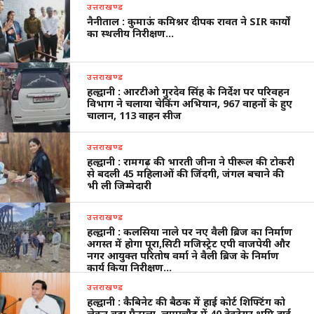
उत्तराखण्ड
नैनीताल : कुमाऊं कमिश्नर दीपक रावत ने SIR कार्यों
का स्थलीय निरीक्षण…
उत्तराखण्ड
हल्द्वानी : आरटीओ गुरदेव सिंह के निर्देश पर परिवहन
विभाग ने चलाया चेकिंग अभियान, 967 वाहनों के हुए
चालान, 113 वाहन सीज
उत्तराखण्ड
हल्द्वानी : रामगढ़ की भारती जीना ने पीरूल की टोकरी
से बदली 45 महिलाओं की जिंदगी, जंगल बचाने की
भी ली जिम्मेदारी
उत्तराखण्ड
हल्द्वानी : कलसिया नाले पर नए वैली ब्रिज का निर्माण
अगस्त में होगा पूरा,सिटी मजिस्ट्रेट एपी वाजपेयी और
नगर आयुक्त परितोष वर्मा ने वैली ब्रिज के निर्माण
कार्य किया निरीक्षण…
उत्तराखण्ड
हल्द्वानी : कैबिनेट की बैठक में हाई कोर्ट शिफ्टिंग को
लेकर बड़ा फैसला, लामाचौड़ में 40 हेक्टेयर भूमि हाई