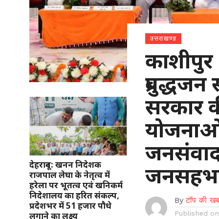
उत्तराखण्ड
काशीपुर 
प्रबुद्धजन
सरकार क
योजनाओं
जनसंवाद 
देहरादून: खनन निदेशक
जनसहभाग
राजपाल लेघा के नेतृत्व में
हरेला पर भूतत्व एवं खनिकर्म
निदेशालय का हरित संकल्प,
By
टॉप की खब
प्रदेशभर में 51 हजार पौधे
Published o
लगाने का लक्ष्य