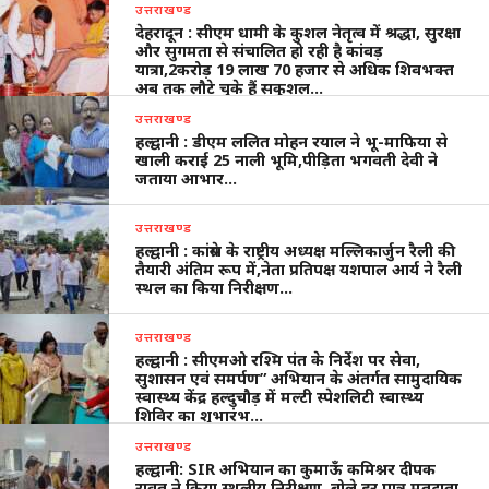
उत्तराखण्ड
देहरादून : सीएम धामी के कुशल नेतृत्व में श्रद्धा, सुरक्षा
और सुगमता से संचालित हो रही है कांवड़
यात्रा,2करोड़ 19 लाख 70 हजार से अधिक शिवभक्त
अब तक लौटे चुके हैं सकुशल…
उत्तराखण्ड
हल्द्वानी : डीएम ललित मोहन रयाल ने भू-माफिया से
खाली कराई 25 नाली भूमि,पीड़िता भगवती देवी ने
जताया आभार…
उत्तराखण्ड
हल्द्वानी : कांग्रेस के राष्ट्रीय अध्यक्ष मल्लिकार्जुन रैली की
तैयारी अंतिम रूप में,नेता प्रतिपक्ष यशपाल आर्य ने रैली
स्थल का किया निरीक्षण…
उत्तराखण्ड
हल्द्वानी : सीएमओ रश्मि पंत के निर्देश पर सेवा,
सुशासन एवं समर्पण” अभियान के अंतर्गत सामुदायिक
स्वास्थ्य केंद्र हल्दुचौड़ में मल्टी स्पेशलिटी स्वास्थ्य
शिविर का शुभारंभ…
उत्तराखण्ड
हल्द्वानी: SIR अभियान का कुमाऊँ कमिश्नर दीपक
रावत ने किया स्थलीय निरीक्षण, बोले हर पात्र मतदाता