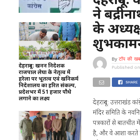
ने बद्री
के अध्यक्
शुभकाम
By
टॉप की खब
देहरादून: खनन निदेशक
Published o
राजपाल लेघा के नेतृत्व में
हरेला पर भूतत्व एवं खनिकर्म
SHARE
निदेशालय का हरित संकल्प,
प्रदेशभर में 51 हजार पौधे
लगाने का लक्ष्य
देहरादून: उत्तराखंड का
मंदिर समिति के नवनियु
पत्रकारों से बातचीत 
है, और वे आशा करते है