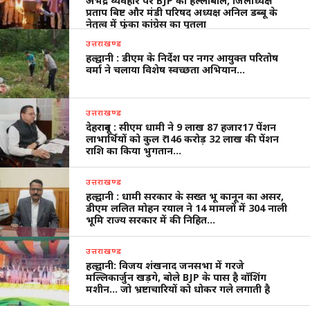
अभद्र व्यवहार पर BJP का हल्लाबोल, जिलाध्यक्ष
प्रताप बिष्ट और मंडी परिषद अध्यक्ष अनिल डब्बू के
नेतृत्व में फूंका कांग्रेस का पुतला
उत्तराखण्ड
हल्द्वानी : डीएम के निर्देश पर नगर आयुक्त परितोष
वर्मा ने चलाया विशेष स्वच्छता अभियान…
उत्तराखण्ड
देहरादून : सीएम धामी ने 9 लाख 87 हजार17 पेंशन
लाभार्थियों को कुल ₹ 146 करोड़ 32 लाख की पेंशन
राशि का किया भुगतान…
उत्तराखण्ड
हल्द्वानी : धामी सरकार के सख्त भू कानून का असर,
डीएम ललित मोहन रयाल ने 14 मामलों में 304 नाली
भूमि राज्य सरकार में की निहित…
उत्तराखण्ड
हल्द्वानी: विजय शंखनाद जनसभा में गरजे
मल्लिकार्जुन खड़गे, बोले BJP के पास है वॉशिंग
मशीन… जो भ्रष्टाचारियों को धोकर गले लगाती है