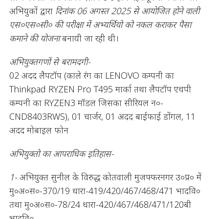
अभियुकों द्वारा
दिनांक 06 अगस्त 2025 से आयोजित होने वाली
एस०एस०सी० की परीक्षा में अभ्यर्थियो को नकल कराकर पैसा
कमाने की योजना
बनायी जा रही थी।
अभियुक्तगणों से बरामदगी-
02 अदद लैपटॉप (काले रंग का LENOVO कम्पनी का
Thinkpad RYZEN Pro T495 मार्का तथा लैपटॉप एचपी
कम्पनी का RYZEN3 मॉडल जिसका सीरियल न०-
CND8403RWS), 01 चार्जर, 01 अदद बाईफाई डोंगल, 11
अदद मोबाइल फोन
अभियुक्तो का आपराधिक इतिहास-
1-
अभियुक्त सुनील के विरुद्ध कोतवाली मुजफ्फरनगर उ०प्र० में
मु०अ०स०-370/19 धारा-419/420/467/468/471 भादवि०
तथा मु०अ०स०-78/24 धारा-420/467/468/471/120बी
भादवि०