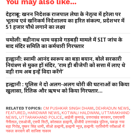
You may also like...
देहरादून: खनन निदेशक राजपाल लेघा के नेतृत्व में हरेला पर
भूतत्व एवं खनिकर्म निदेशालय का हरित संकल्प, प्रदेशभर में
51 हजार पौधे लगाने का लक्ष्य
चमोली: बद्रीनाथ धाम चढ़ावे गड़बड़ी मामले में SIT जांच के
बाद मंदिर समिति का कर्मचारी गिरफ्तार
हल्द्वानी: स्वामी आनंद स्वरूप का बड़ा बयान, बोले सरकारी
नियंत्रण से मुक्त हों मंदिर, ‘राम ही बीजेपी को सत्ता में लाए थे
वही राम अब इन्हें विदा करेंगे’
हल्द्वानी : पुलिस ने दो अलग-अलग चोरी की घटनाओं का किया
खुलासा, रितिक और ऋषभ को किया गिरफ्तार…
RELATED TOPICS:
CM PUSHKAR SINGH DHAMI
,
DEHRADUN NEWS
,
FEATURED
,
HARIDWAR NEWS
,
KOTWALI HALDWANI
,
UTTARAKHAND
NEWS
,
UTTARAKHAND POLICE
,
आईजी कुमाऊं
,
उत्तराखंड सरकार
,
एसएसपी
नैनीताल
,
एसओजी
,
एसपी सिटी
,
कोतवाल हल्द्वानी
,
डीजीपी उत्तराखंड पुलिस
,
पकड़ा गया
बड़ा गिरोह
,
पुष्कर सिंह धामी
,
सीओ हल्द्वानी
,
हल्द्वानी न्यूज़
,
हल्द्वानी: प्रतियोगी परीक्षाओं में
नकल करवाने की साजिश नाकाम