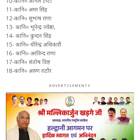
10-कानि० अनिल टम्टा
11-कानि० अमर सिंह
12-कानि० सुभाष राणा
13- कानि० भूपेन्द्र ज्येष्ठा,
14- कानि० कुन्दन सिंह
15- कानि० धीरेन्द्र अधिकारी
16- कानि० अरविन्द राणा
17-कानि० संतोष विष्ट
18-कानि० अरुण राठौर
ADVERTISEMENTS