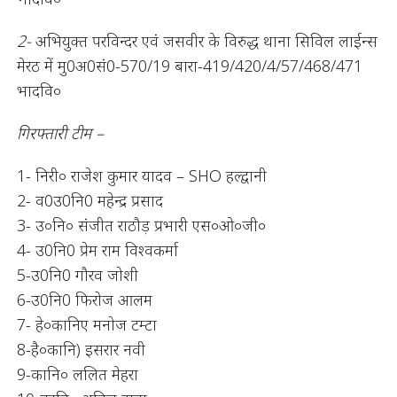
2-
अभियुक्त परविन्दर एवं जसवीर के विरुद्ध थाना सिविल लाईन्स
मेरठ में मु0अ0सं0-570/19 बारा-419/420/4/57/468/471
भादवि०
गिरफ्तारी टीम –
1- निरी० राजेश कुमार यादव – SHO हल्द्वानी
2- व0उ0नि0 महेन्द्र प्रसाद
3- उ०नि० संजीत राठौड़ प्रभारी एस०ओ०जी०
4- उ0नि0 प्रेम राम विश्वकर्मा
5-उ0नि0 गौरव जोशी
6-उ0नि0 फिरोज आलम
7- हे०कानिए मनोज टम्टा
8-है०कानि) इसरार नवी
9-कानि० ललित मेहरा