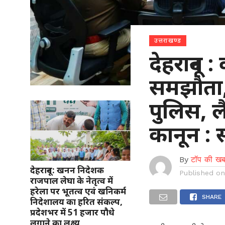
उत्तराखण्ड
देहरादून 
समझौता,व
पुलिस, ल
कानून :
By
टॉप की खब
देहरादून: खनन निदेशक
Published o
राजपाल लेघा के नेतृत्व में
हरेला पर भूतत्व एवं खनिकर्म
SHARE
निदेशालय का हरित संकल्प,
प्रदेशभर में 51 हजार पौधे
लगाने का लक्ष्य