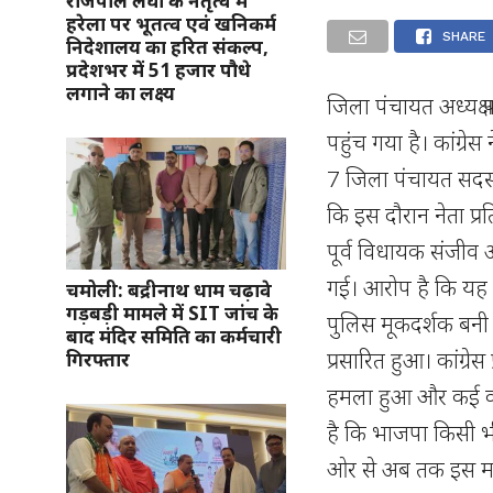
राजपाल लेघा के नेतृत्व में
हरेला पर भूतत्व एवं खनिकर्म
SHARE
निदेशालय का हरित संकल्प,
प्रदेशभर में 51 हजार पौधे
लगाने का लक्ष्य
जिला पंचायत अध्यक्ष
पहुंच गया है। कांग्रे
7 जिला पंचायत सदस्
कि इस दौरान नेता प्
पूर्व विधायक संजीव 
गई। आरोप है कि यह ह
चमोली: बद्रीनाथ धाम चढ़ावे
गड़बड़ी मामले में SIT जांच के
पुलिस मूकदर्शक बनी
बाद मंदिर समिति का कर्मचारी
प्रसारित हुआ। कांग्रे
गिरफ्तार
हमला हुआ और कई कांग
है कि भाजपा किसी भी
ओर से अब तक इस मामल