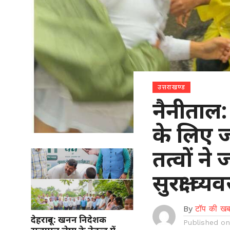
उत्तराखण्ड
नैनीताल:
के लिए 
तत्वों न
सुरक्षा व
By
टॉप की खब
देहरादून: खनन निदेशक
Published o