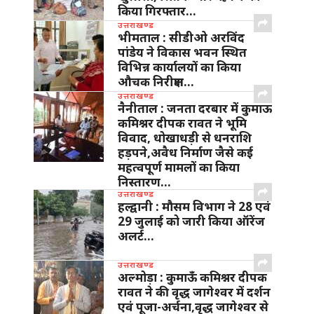
किया गिरफ्तार…
उत्तराखण्ड
भीमताल : सीडीओ अरविंद
पांडेय ने विकास भवन स्थित
विभिन्न कार्यालयों का किया
औचक निरीक्षण…
उत्तराखण्ड
नैनीताल : जनता दरबार में कुमाऊ
कमिश्नर दीपक रावत ने भूमि
विवाद, धोखाधड़ी से धनराशि
हड़पने,अवैध निर्माण जैसे कई
महत्वपूर्ण मामलों का किया
निस्तारण…
उत्तराखण्ड
हल्द्वानी : मौसम विभाग ने 28 एवं
29 जुलाई को जारी किया ऑरेंज
अलर्ट…
उत्तराखण्ड
अल्मोड़ा : कुमाऊँ कमिश्नर दीपक
रावत ने की वृद्ध जागेश्वर में दर्शन
एवं पूजा-अर्चना,वृद्ध जागेश्वर से