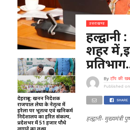
उत्तराखण्ड
हल्द्वान
शहर में,इन
प्रतिभाग.
By
टॉप की खब
Published o
देहरादून: खनन निदेशक
SHARE
राजपाल लेघा के नेतृत्व में
हरेला पर भूतत्व एवं खनिकर्म
निदेशालय का हरित संकल्प,
हल्द्वानी- मुख्यमंत्री
प्रदेशभर में 51 हजार पौधे
लगाने का लक्ष्य