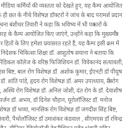
 मीडिया कर्मियों की व्यस्तता को देखते हुए, यह कैम्प आयोजित
ी छत के नीचे विशेषज्ञ डॉक्टरों ने जांच के बाद परामर्श प्रदान
ा बंशीधर तिवारी ने कहा कि भविष्य में भी पत्रकारों के
 के कैम्प आयोजित किए जाएंगे, उन्होंने कहा कि मुख्यमंत्री
ार हितों के लिए हमेशा प्रयासरत रहते हैं, यह कैम्प इसी क्रम में
िदेशक चिकित्सा शिक्षा डॉ. आशुतोष सयाना ने बताया कि
न मेडिकल कॉलेज के वरिष्ठ फिजिशियन डॉ. विवेकानंद सत्यावली,
नएस बिष्ट, बाल रोग विशेषज्ञ डॉ. अशोक कुमार, ईएनटी डॉ पीयूष
षज्ञ डॉ. शांति पांडे, हृदय रोग विशेषज्ञ डॉ. अमर उपाध्याय, स्त्री रोग
ोशी, अस्थि रोग विशेषज्ञ डॉ. अनिल जोशी, दंत रोग के डॉ. देवाशीष
, सर्जन डॉ. अभय, डॉ दिनेश चौहान, यूरोलॉजिस्ट डॉ. मनोज
िशेषज्ञ डॉ भव्या, मानसिक रोग विशेषज्ञ डॉ जगदीश सिंह बिष्ट,
 तिवारी, पैथोलॉजिस्ट डॉ उमाशंकर कंडवाल , सीएमएस डॉ रविन्द्र
ीता जैन, सीनियर रेडियोलॉजी टेक्नीशियन महेंद्र भंडारी सहित