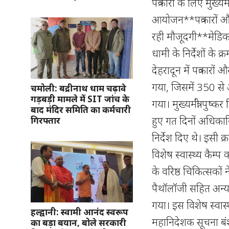
पत्रकारों के लिए मुख्य
आयोजन**पत्रकारों और प
रही मौजूदगी**मेडिकल 
धामी के निर्देशों के 
देहरादून में पत्रकारो
गया, जिसमें 350 से अ
चमोली: बद्रीनाथ धाम चढ़ावे
गड़बड़ी मामले में SIT जांच के
गया। मुख्यमंत्री पुष्क
बाद मंदिर समिति का कर्मचारी
हुए गत दिनों अधिकार
गिरफ्तार
निर्देश दिए थे। इसी क
विशेष स्वास्थ्य कै
के वरिष्ठ चिकित्सकों न
पैथॉलॉजी सहित अन्य
गया। इस विशेष स्वास्
हल्द्वानी: स्वामी आनंद स्वरूप
महानिदेशक सूचना बं
का बड़ा बयान, बोले सरकारी