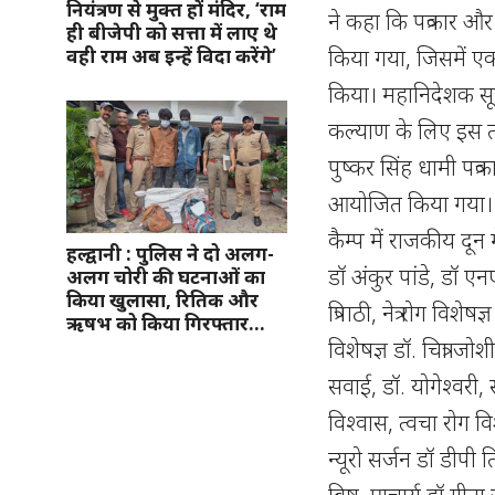
नियंत्रण से मुक्त हों मंदिर, ‘राम
ने कहा कि पत्रकार और
ही बीजेपी को सत्ता में लाए थे
किया गया, जिसमें एक ह
वही राम अब इन्हें विदा करेंगे’
किया। महानिदेशक सूचन
कल्याण के लिए इस तरह
पुष्कर सिंह धामी पत्रक
आयोजित किया गया। न
कैम्प में राजकीय दू
हल्द्वानी : पुलिस ने दो अलग-
डॉ अंकुर पांडे, डॉ ए
अलग चोरी की घटनाओं का
किया खुलासा, रितिक और
त्रिपाठी, नेत्र रोग विशे
ऋषभ को किया गिरफ्तार…
विशेषज्ञ डॉ. चित्रा ज
सवाई, डॉ. योगेश्वरी
विश्वास, त्वचा रोग व
न्यूरो सर्जन डॉ डीपी
बिष्ट, प्राचार्य डॉ ग