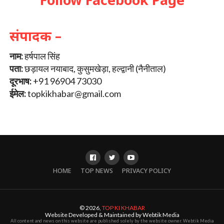
संपादक –
नाम:
हर्षपाल सिंह
पता:
छड़ायल नयाबाद, कुसुमखेड़ा, हल्द्वानी (नैनीताल)
दूरभाष:
+91 96904 73030
ईमेल:
topkikhabar@gmail.com
HOME
TOP NEWS
PRIVACY POLICY
© 2026,
TOP KI KHABAR
Website Developed & Maintained by Webtik Media
All content and news on this website are published solely by the website owner. Webtik Media