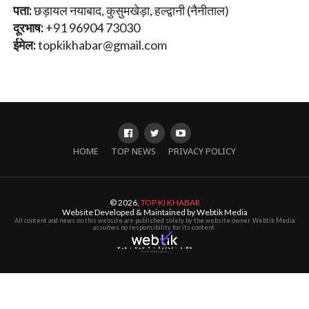
पता:
छड़ायल नयाबाद, कुसुमखेड़ा, हल्द्वानी (नैनीताल)
दूरभाष:
+91 96904 73030
ईमेल:
topkikhabar@gmail.com
HOME
TOP NEWS
PRIVACY POLICY
© 2026,
TOP KI KHABAR
Website Developed & Maintained by Webtik Media
All content and news on this website are published solely by the website owner. Webtik Media
assumes no responsibility for its content.