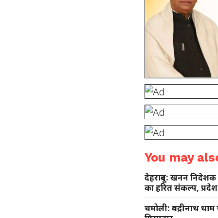
You may also
देहरादून: खनन निदेशक 
का हरित संकल्प, प्रदेश
चमोली: बद्रीनाथ धाम च