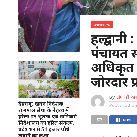
उत्तराखण्ड
हल्द्वान
पंचायत 
अधिकृत प
जोरदार प
By
टॉप की खब
देहरादून: खनन निदेशक
Published o
राजपाल लेघा के नेतृत्व में
हरेला पर भूतत्व एवं खनिकर्म
SHARE
निदेशालय का हरित संकल्प,
प्रदेशभर में 51 हजार पौधे
लगाने का लक्ष्य