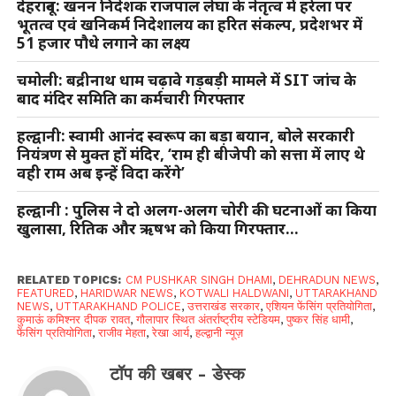
देहरादून: खनन निदेशक राजपाल लेघा के नेतृत्व में हरेला पर
भूतत्व एवं खनिकर्म निदेशालय का हरित संकल्प, प्रदेशभर में
51 हजार पौधे लगाने का लक्ष्य
चमोली: बद्रीनाथ धाम चढ़ावे गड़बड़ी मामले में SIT जांच के
बाद मंदिर समिति का कर्मचारी गिरफ्तार
हल्द्वानी: स्वामी आनंद स्वरूप का बड़ा बयान, बोले सरकारी
नियंत्रण से मुक्त हों मंदिर, ‘राम ही बीजेपी को सत्ता में लाए थे
वही राम अब इन्हें विदा करेंगे’
हल्द्वानी : पुलिस ने दो अलग-अलग चोरी की घटनाओं का किया
खुलासा, रितिक और ऋषभ को किया गिरफ्तार…
RELATED TOPICS:
CM PUSHKAR SINGH DHAMI
,
DEHRADUN NEWS
,
FEATURED
,
HARIDWAR NEWS
,
KOTWALI HALDWANI
,
UTTARAKHAND
NEWS
,
UTTARAKHAND POLICE
,
उत्तराखंड सरकार
,
एशियन फेंसिंग प्रतियोगिता
,
कुमाऊं कमिश्नर दीपक रावत
,
गौलापार स्थित अंतर्राष्ट्रीय स्टेडियम
,
पुष्कर सिंह धामी
,
फेंसिंग प्रतियोगिता
,
राजीव मेहता
,
रेखा आर्य
,
हल्द्वानी न्यूज़
टॉप की खबर - डेस्क