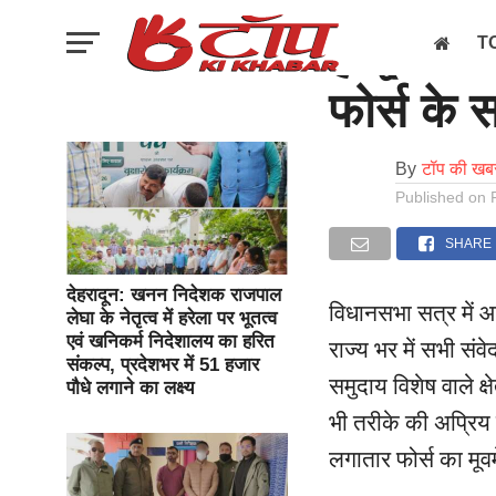
उत्तराखण्ड
हल्द्वानी
T
फोर्स के
इल
By
टॉप की खबर
Published on
SHARE
देहरादून: खनन निदेशक राजपाल
विधानसभा सत्र में आ
लेघा के नेतृत्व में हरेला पर भूतत्व
एवं खनिकर्म निदेशालय का हरित
राज्य भर में सभी संव
संकल्प, प्रदेशभर में 51 हजार
समुदाय विशेष वाले क्ष
पौधे लगाने का लक्ष्य
भी तरीके की अप्रिय
लगातार फोर्स का मूवम