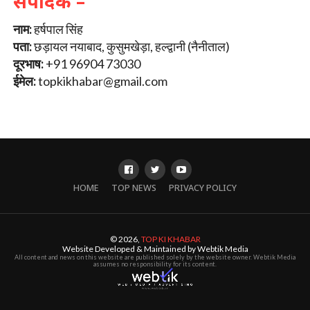
संपादक –
नाम:
हर्षपाल सिंह
पता:
छड़ायल नयाबाद, कुसुमखेड़ा, हल्द्वानी (नैनीताल)
दूरभाष:
+91 96904 73030
ईमेल:
topkikhabar@gmail.com
HOME
TOP NEWS
PRIVACY POLICY
© 2026,
TOP KI KHABAR
Website Developed & Maintained by Webtik Media
All content and news on this website are published solely by the website owner. Webtik Media
assumes no responsibility for its content.