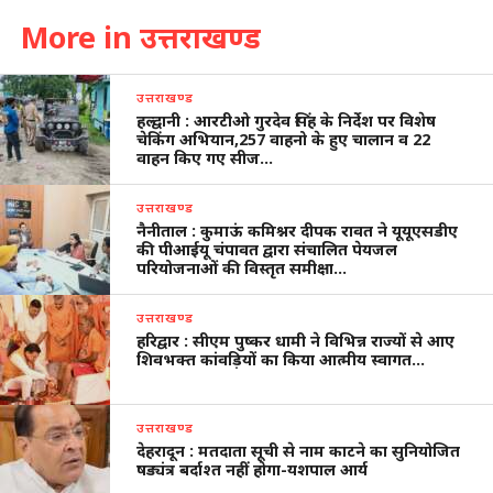
More in उत्तराखण्ड
उत्तराखण्ड
हल्द्वानी : आरटीओ गुरदेव सिंह के निर्देश पर विशेष
चेकिंग अभियान,257 वाहनो के हुए चालान व 22
वाहन किए गए सीज…
उत्तराखण्ड
नैनीताल : कुमाऊं कमिश्नर दीपक रावत ने यूयूएसडीए
की पीआईयू चंपावत द्वारा संचालित पेयजल
परियोजनाओं की विस्तृत समीक्षा…
उत्तराखण्ड
हरिद्वार : सीएम पुष्कर धामी ने विभिन्न राज्यों से आए
शिवभक्त कांवड़ियों का किया आत्मीय स्वागत…
उत्तराखण्ड
देहरादून : मतदाता सूची से नाम काटने का सुनियोजित
षड्यंत्र बर्दाश्त नहीं होगा-यशपाल आर्य