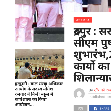
उत्तराखण्ड
रुद्रपुर
सीएम पुष
शुभारंभ
कार्यो क
शिलान्य
हल्द्वानी : बाल संरक्षण अधिकार
आयोग के सदस्य योगेश
By
टॉप की खब
रजवार ने निजी स्कूल में
Published o
कार्यशाला का किया
आयोजन…
SHARE