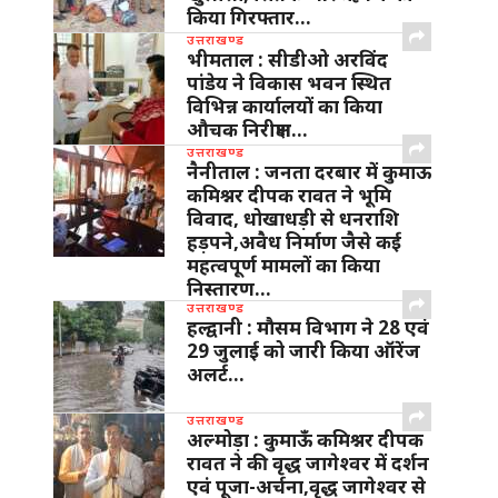
किया गिरफ्तार…
उत्तराखण्ड
भीमताल : सीडीओ अरविंद
पांडेय ने विकास भवन स्थित
विभिन्न कार्यालयों का किया
औचक निरीक्षण…
उत्तराखण्ड
नैनीताल : जनता दरबार में कुमाऊ
कमिश्नर दीपक रावत ने भूमि
विवाद, धोखाधड़ी से धनराशि
हड़पने,अवैध निर्माण जैसे कई
महत्वपूर्ण मामलों का किया
निस्तारण…
उत्तराखण्ड
हल्द्वानी : मौसम विभाग ने 28 एवं
29 जुलाई को जारी किया ऑरेंज
अलर्ट…
उत्तराखण्ड
अल्मोड़ा : कुमाऊँ कमिश्नर दीपक
रावत ने की वृद्ध जागेश्वर में दर्शन
एवं पूजा-अर्चना,वृद्ध जागेश्वर से