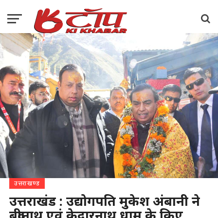
उत्तराखण्ड
उत्तराखंड : उद्योगपति मुकेश अंबानी ने
बद्रीनाथ एवं केदारनाथ धाम के किए