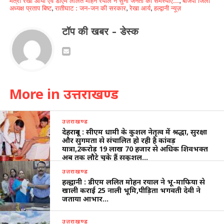
मंत्री रेखा आर्या एवं डीएम ललित मोहन रयाल ने सुनी जनता की समस्याएं...
,
बीजेपी जिला
अध्यक्ष प्रताप बिष्ट
,
रातीघाट : जन-जन की सरकार
,
रेखा आर्य
,
हल्द्वानी न्यूज़
टॉप की खबर - डेस्क
More in उत्तराखण्ड
उत्तराखण्ड
देहरादून : सीएम धामी के कुशल नेतृत्व में श्रद्धा, सुरक्षा
और सुगमता से संचालित हो रही है कांवड़
यात्रा,2करोड़ 19 लाख 70 हजार से अधिक शिवभक्त
अब तक लौटे चुके हैं सकुशल…
उत्तराखण्ड
हल्द्वानी : डीएम ललित मोहन रयाल ने भू-माफिया से
खाली कराई 25 नाली भूमि,पीड़िता भगवती देवी ने
जताया आभार…
उत्तराखण्ड