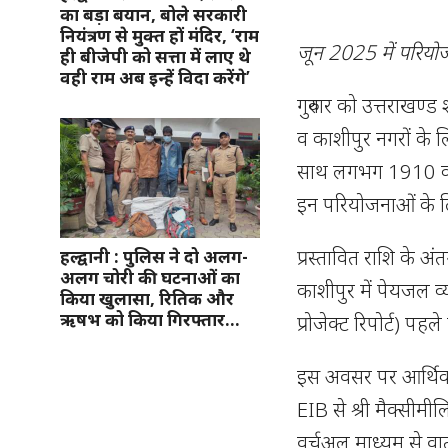
का बड़ा बयान, बोले सरकारी
नियंत्रण से मुक्त हों मंदिर, ‘राम
जून 2025 में परियोजना
ही बीजेपी को सत्ता में लाए थे
वही राम अब इन्हें विदा करेंगे’
गुरुवार को उत्तराखण्ड 
व काशीपुर नगरों के ल
साथ लगभग 1910 करोड़
इन परियोजनाओं के ल
प्रस्तावित राशि के अं
हल्द्वानी : पुलिस ने दो अलग-
अलग चोरी की घटनाओं का
काशीपुर में पेयजल व
किया खुलासा, रितिक और
ऋषभ को किया गिरफ्तार…
प्रोजेक्ट रिपोर्ट) पहल
इस अवसर पर आर्थिक क
EIB से श्री मैक्सीमी
वर्चुअल माध्यम से वा