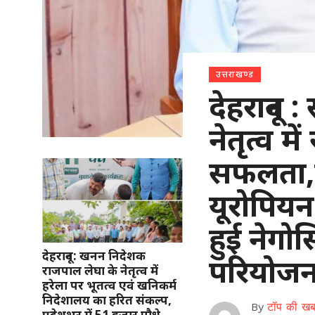
उत्तराखण्ड
देहरादून 
नेतृत्व म
सफलता,उ
यूरोपियन
हुई नेगो
देहरादून: खनन निदेशक
परियोज
राजपाल लेघा के नेतृत्व में
हरेला पर भूतत्व एवं खनिकर्म
निदेशालय का हरित संकल्प,
By
टॉप की खब
प्रदेशभर में 51 हजार पौधे