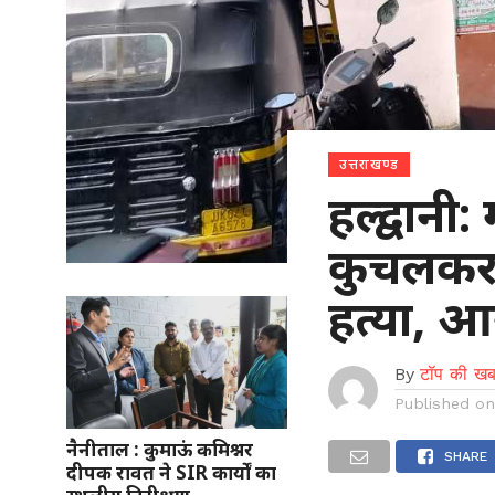
उत्तराखण्ड
हल्द्वानी: 
कुचलकर 
हत्या, आ
By
टॉप की खब
Published o
नैनीताल : कुमाऊं कमिश्नर
SHARE
दीपक रावत ने SIR कार्यों का