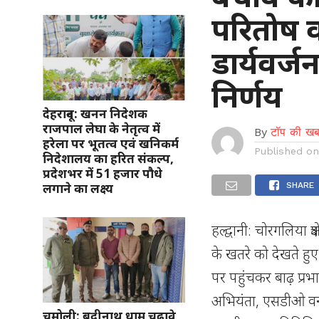
परितोष वर
डार्यवर्
निर्णय
देहरादून: खनन निदेशक
राजपाल लेघा के नेतृत्व में
By
टॉप की खब
हरेला पर भूतत्व एवं खनिकर्म
Published o
निदेशालय का हरित संकल्प,
प्रदेशभर में 51 हजार पौधे
लगाने का लक्ष्य
SHARE
हल्द्वानी: चोरगलिया क्ष
के खतरे को देखते हुए
पर पहुंचकर बाढ़ प्रभाव
अभियंता, एसडीओ वन व
चमोली: बद्रीनाथ धाम चढ़ावे