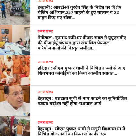
उत्तराखण्ड
हल्द्वानी : आरटीओ गुरदेव सिंह के निर्देश पर विशेष
चेकिंग अभियान,257 वाहनो के हुए चालान व 22
वाहन किए गए सीज…
उत्तराखण्ड
नैनीताल : कुमाऊं कमिश्नर दीपक रावत ने यूयूएसडीए
की पीआईयू चंपावत द्वारा संचालित पेयजल
परियोजनाओं की विस्तृत समीक्षा…
उत्तराखण्ड
हरिद्वार : सीएम पुष्कर धामी ने विभिन्न राज्यों से आए
शिवभक्त कांवड़ियों का किया आत्मीय स्वागत…
उत्तराखण्ड
देहरादून : मतदाता सूची से नाम काटने का सुनियोजित
षड्यंत्र बर्दाश्त नहीं होगा-यशपाल आर्य
उत्तराखण्ड
देहरादून : सीएम पुष्कर धामी ने मसूरी विधानसभा में
विभिन्न योजनाओं का किया लोकार्पण एवं