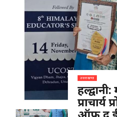
उत्तराखण्ड
हल्द्वानी
प्राचार्य 
ऑफ द ईय