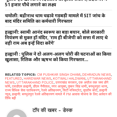
51 हजार पौधे लगाने का लक्ष्य
चमोली: बद्रीनाथ धाम चढ़ावे गड़बड़ी मामले में SIT जांच के
बाद मंदिर समिति का कर्मचारी गिरफ्तार
हल्द्वानी: स्वामी आनंद स्वरूप का बड़ा बयान, बोले सरकारी
नियंत्रण से मुक्त हों मंदिर, ‘राम ही बीजेपी को सत्ता में लाए थे
वही राम अब इन्हें विदा करेंगे’
हल्द्वानी : पुलिस ने दो अलग-अलग चोरी की घटनाओं का किया
खुलासा, रितिक और ऋषभ को किया गिरफ्तार…
RELATED TOPICS:
CM PUSHKAR SINGH DHAMI
,
DEHRADUN NEWS
,
FEATURED
,
HARIDWAR NEWS
,
KOTWALI HALDWANI
,
UTTARAKHAND
NEWS
,
UTTARAKHAND POLICE
,
उत्तराखंड सरकार
,
एक अप्रैल तक जमा होंगे
फॉर्म
,
एसडीएम हल्द्वानी
,
डीएम नैनीताल
,
नगर आयुक्त
,
पुष्कर सिंह धामी
,
बनभूलपुरा थाना
,
राज्य विधिक सेवा प्राधिकरण
,
रेलवे अतिक्रमण
,
सिटी मजिस्ट्रेट
,
सुप्रीम कोर्ट
,
हल्द्वानी
न्यूज़
,
हल्द्वानी: बनभूलपुरा रेलवे अतिक्रमण मामले में PM आवास योजना के लिए आवेदन की
तिथि बढ़ी
टॉप की खबर - डेस्क