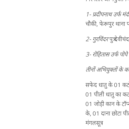
1- प्रदीपनाथ उर्फ मं
चौकी, फेरूपुर थाना प
2- गुरविंदर
पुत्र देवी
3- रोहितास उर्फ पोपे 
तीनों अभियुक्तों क
सफेद धातु के 01 कट
01 पीली धातु का कटोर
01 जोड़ी कान के टॉप्
के, 01 दाना छोटा पीली
मंगलसूत्र