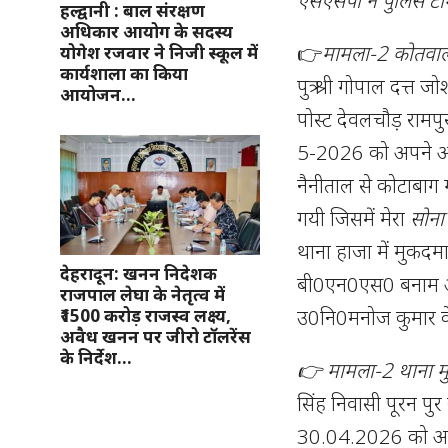
हल्द्वानी : बाल संरक्षण
अधिकार आयोग के सदस्य
👉
मामला-2 कोतवाली 
योगेश रजवार ने निजी स्कूल में
कार्यशाला का किया
पुत्र श्री गोपाल दत्
आयोजन…
पोस्ट देवलचौड़ रामपुर
5-2026 को अपने आवास
नैनीताल से कोटाबाग गय
गयी जिसमें मेरा
सोना
थाना हाजा में मुक
देहरादून: खनन निदेशक
बी0एन0एस0 बनाम अज
राजपाल लेघा के नेतृत्व में
उ0नि0मनोज कुमार के 
₹1500 करोड़ राजस्व लक्ष्य,
अवैध खनन पर जीरो टॉलरेंस
के निर्देश…
👉 मामला-2 थाना म
सिंह निवासी पूरन पुर
30.04.2026 को अज्ञ