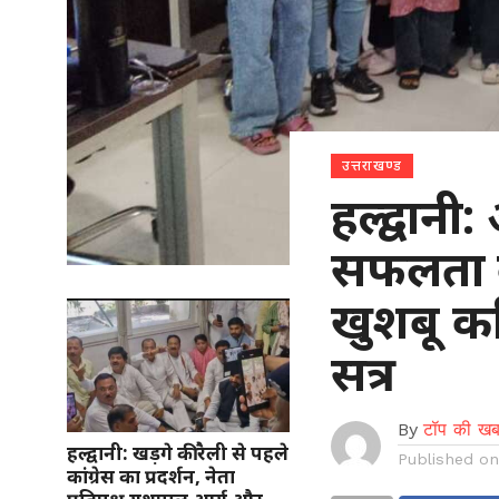
उत्तराखण्ड
हल्द्वानी
सफलता क
खुशबू कप
सत्र
By
टॉप की खब
हल्द्वानी: खड़गे की रैली से पहले
Published o
कांग्रेस का प्रदर्शन, नेता