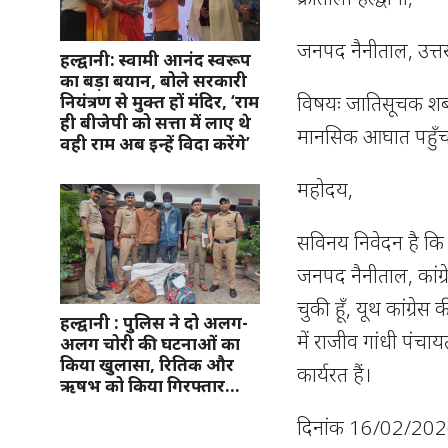
जनपद नैनीताल, उत्त
हल्द्वानी: स्वामी आनंद स्वरूप
का बड़ा बयान, बोले सरकारी
विषयः जातिसूचक शब्दो
नियंत्रण से मुक्त हों मंदिर, ‘राम
ही बीजेपी को सत्ता में लाए थे
मानसिक आघात पहुँचाने क
वही राम अब इन्हें विदा करेंगे’
महोदय,
सविनय निवेदन है कि मैं
जनपद नैनीताल, कांग्रेस 
चुकी हूँ, यूथ कांग्रेस
हल्द्वानी : पुलिस ने दो अलग-
में राजीव गांधी पंचा
अलग चोरी की घटनाओं का
किया खुलासा, रितिक और
कार्यरत हैं।
ऋषभ को किया गिरफ्तार…
दिनांक 16/02/2026को 