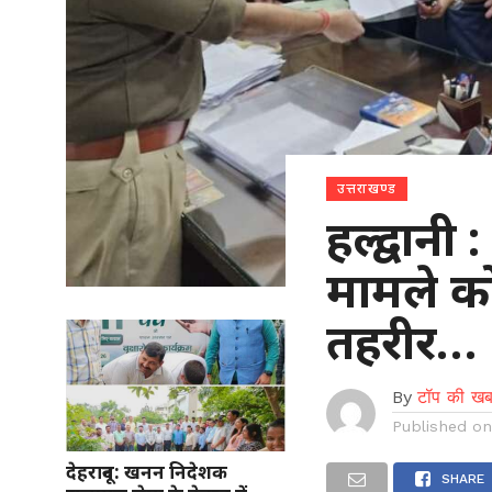
उत्तराखण्ड
हल्द्वानी 
मामले क
तहरीर…
By
टॉप की खब
Published o
देहरादून: खनन निदेशक
SHARE