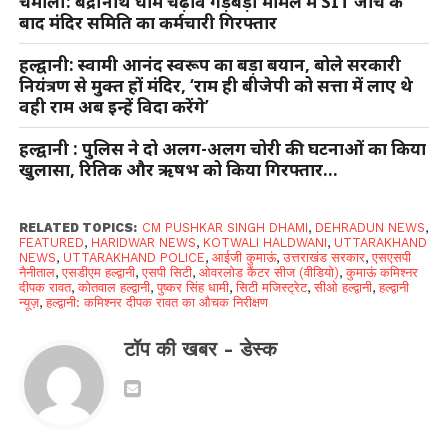
चमोली: बद्रीनाथ धाम चढ़ावे गड़बड़ी मामले में SIT जांच के
बाद मंदिर समिति का कर्मचारी गिरफ्तार
हल्द्वानी: स्वामी आनंद स्वरूप का बड़ा बयान, बोले सरकारी
नियंत्रण से मुक्त हों मंदिर, ‘राम ही बीजेपी को सत्ता में लाए थे
वही राम अब इन्हें विदा करेंगे’
हल्द्वानी : पुलिस ने दो अलग-अलग चोरी की घटनाओं का किया
खुलासा, रितिक और ऋषभ को किया गिरफ्तार…
RELATED TOPICS:
CM PUSHKAR SINGH DHAMI
,
DEHRADUN NEWS
,
FEATURED
,
HARIDWAR NEWS
,
KOTWALI HALDWANI
,
UTTARAKHAND
NEWS
,
UTTARAKHAND POLICE
,
आईजी कुमाऊं
,
उत्तराखंड सरकार
,
एसएसपी
नैनीताल
,
एसडीएम हल्द्वानी
,
एसपी सिटी
,
ओवरलोड कैंटर सीज (वीडियो)
,
कुमाऊं कमिश्नर
दीपक रावत
,
कोतवाल हल्द्वानी
,
पुष्कर सिंह धामी
,
सिटी मजिस्ट्रेट
,
सीओ हल्द्वानी
,
हल्द्वानी
न्यूज़
,
हल्द्वानी: कमिश्नर दीपक रावत का औचक निरीक्षण
टॉप की खबर - डेस्क