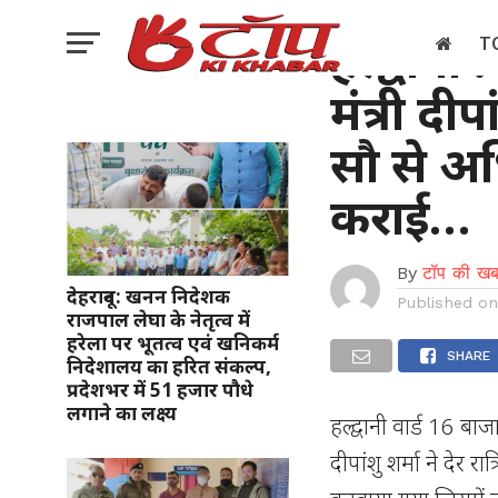
उत्तराखण्ड
हल्द्वानी
T
मंत्री दीपा
इलेक्शन
सौ से अध
कराई…
By
टॉप की खब
देहरादून: खनन निदेशक
Published o
राजपाल लेघा के नेतृत्व में
हरेला पर भूतत्व एवं खनिकर्म
SHARE
निदेशालय का हरित संकल्प,
प्रदेशभर में 51 हजार पौधे
लगाने का लक्ष्य
हल्द्वानी वार्ड 16 बाजार
दीपांशु शर्मा ने देर