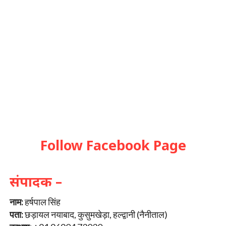
Follow Facebook Page
संपादक –
नाम:
हर्षपाल सिंह
पता:
छड़ायल नयाबाद, कुसुमखेड़ा, हल्द्वानी (नैनीताल)