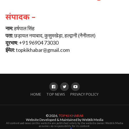
संपादक –
नाम:
हर्षपाल सिंह
पता:
छड़ायल नयाबाद, कुसुमखेड़ा, हल्द्वानी (नैनीताल)
दूरभाष:
+91 96904 73030
ईमेल:
topkikhabar@gmail.com
HOME
TOP NEWS
PRIVACY POLICY
© 2026,
TOP KI KHABAR
Website Developed & Maintained by Webtik Media
All content and news on this website are published solely by the website owner. Webtik Media
assumes no responsibility for its content.