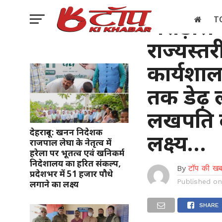
उत्तराखण्ड
भराड़ीसै
T
राज्यस्त
इलेक्शन
कार्यशाल
तक डेढ़
लखपति द
देहरादून: खनन निदेशक
लक्ष्य…
राजपाल लेघा के नेतृत्व में
हरेला पर भूतत्व एवं खनिकर्म
निदेशालय का हरित संकल्प,
By
टॉप की खब
प्रदेशभर में 51 हजार पौधे
Published o
लगाने का लक्ष्य
SHARE