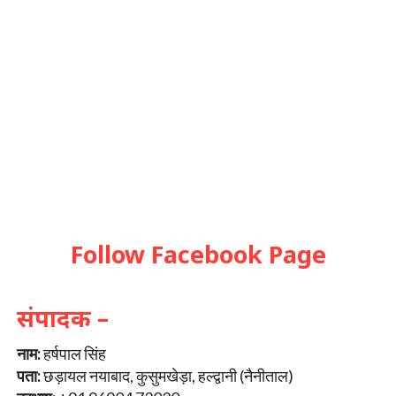
Follow Facebook Page
संपादक –
नाम:
हर्षपाल सिंह
पता:
छड़ायल नयाबाद, कुसुमखेड़ा, हल्द्वानी (नैनीताल)