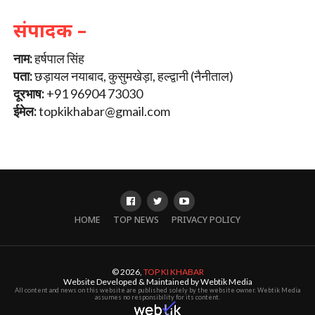
संपादक –
नाम:
हर्षपाल सिंह
पता:
छड़ायल नयाबाद, कुसुमखेड़ा, हल्द्वानी (नैनीताल)
दूरभाष:
+91 96904 73030
ईमेल:
topkikhabar@gmail.com
HOME
TOP NEWS
PRIVACY POLICY
© 2026,
TOP KI KHABAR
Website Developed & Maintained by Webtik Media
All content and news on this website are published solely by the website owner. Webtik Media
assumes no responsibility for its content.