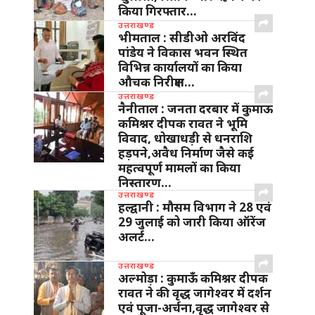
किया गिरफ्तार…
उत्तराखण्ड
भीमताल : सीडीओ अरविंद
पांडेय ने विकास भवन स्थित
विभिन्न कार्यालयों का किया
औचक निरीक्षण…
उत्तराखण्ड
नैनीताल : जनता दरबार में कुमाऊ
कमिश्नर दीपक रावत ने भूमि
विवाद, धोखाधड़ी से धनराशि
हड़पने,अवैध निर्माण जैसे कई
महत्वपूर्ण मामलों का किया
निस्तारण…
उत्तराखण्ड
हल्द्वानी : मौसम विभाग ने 28 एवं
29 जुलाई को जारी किया ऑरेंज
अलर्ट…
उत्तराखण्ड
अल्मोड़ा : कुमाऊँ कमिश्नर दीपक
रावत ने की वृद्ध जागेश्वर में दर्शन
एवं पूजा-अर्चना,वृद्ध जागेश्वर से