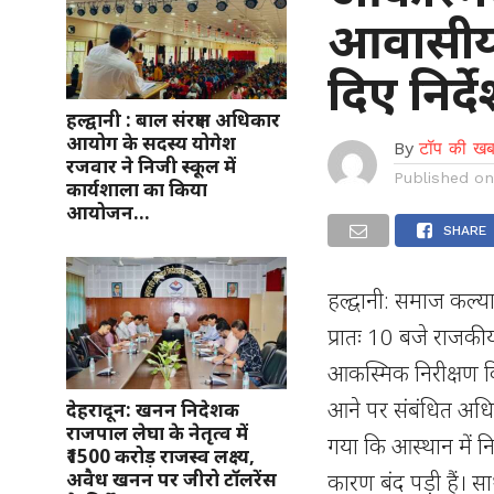
आवासीय 
दिए निर्द
हल्द्वानी : बाल संरक्षण अधिकार
आयोग के सदस्य योगेश
By
टॉप की खब
रजवार ने निजी स्कूल में
Published o
कार्यशाला का किया
आयोजन…
SHARE
हल्द्वानी: समाज कल्य
प्रातः 10 बजे राजकी
आकस्मिक निरीक्षण क
आने पर संबंधित अधिका
देहरादून: खनन निदेशक
राजपाल लेघा के नेतृत्व में
गया कि आस्थान में नि
₹1500 करोड़ राजस्व लक्ष्य,
अवैध खनन पर जीरो टॉलरेंस
कारण बंद पड़ी हैं। स