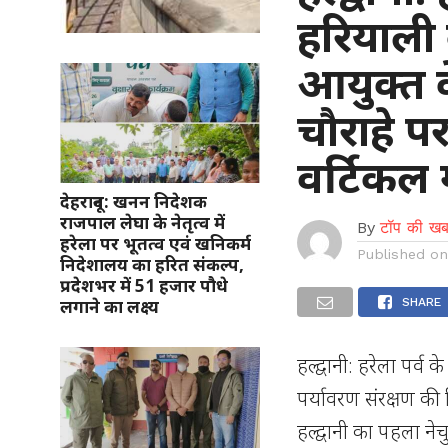
हरियाली
आयुक्त क
चौराहे 
वर्टिकल ग
देहरादून: खनन निदेशक
राजपाल लेघा के नेतृत्व में
By
टॉप की खब
हरेला पर भूतत्व एवं खनिकर्म
Published o
निदेशालय का हरित संकल्प,
प्रदेशभर में 51 हजार पौधे
लगाने का लक्ष्य
SHARE
हल्द्वानी: हरेला पर्
पर्यावरण संरक्षण की
हल्द्वानी का पहला न