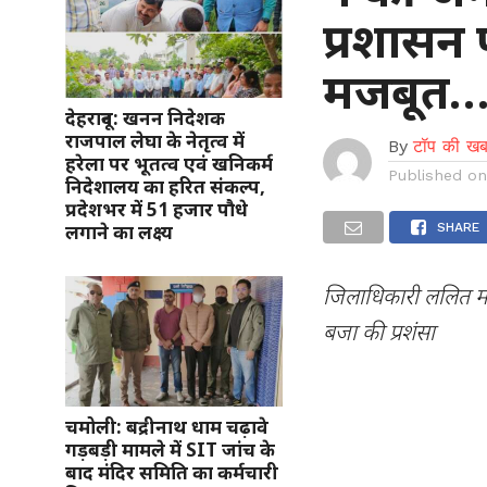
प्रशासन
मजबूत
देहरादून: खनन निदेशक
राजपाल लेघा के नेतृत्व में
By
टॉप की खब
हरेला पर भूतत्व एवं खनिकर्म
Published o
निदेशालय का हरित संकल्प,
प्रदेशभर में 51 हजार पौधे
लगाने का लक्ष्य
SHARE
जिलाधिकारी ललित मो
बजा की प्रशंसा
चमोली: बद्रीनाथ धाम चढ़ावे
गड़बड़ी मामले में SIT जांच के
बाद मंदिर समिति का कर्मचारी