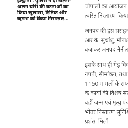
हल्द्वानी : पुलिस ने दो अलग-
चौपालों का आयोजन 
अलग चोरी की घटनाओं का
किया खुलासा, रितिक और
त्वरित निस्तारण किय
ऋषभ को किया गिरफ्तार…
जनपद की इस सराहनीय
आर.के. सुधांशु, मीना
बजाकर जनपद नैनीताल
इसके साथ ही मेड़ विव
नपती, सीमांकन, तथा ग
1150 मामलों के सफल 
के कार्यों की विशेष 
वहीं जन्म एवं मृत्य
भीतर निस्तारण सुनि
प्रशंसा मिली।