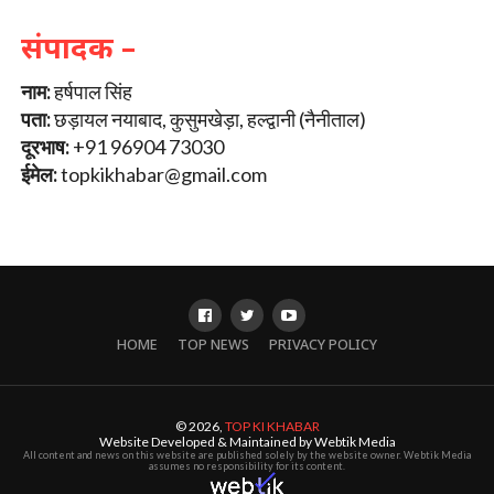
संपादक –
नाम:
हर्षपाल सिंह
पता:
छड़ायल नयाबाद, कुसुमखेड़ा, हल्द्वानी (नैनीताल)
दूरभाष:
+91 96904 73030
ईमेल:
topkikhabar@gmail.com
HOME
TOP NEWS
PRIVACY POLICY
© 2026,
TOP KI KHABAR
Website Developed & Maintained by Webtik Media
All content and news on this website are published solely by the website owner. Webtik Media
assumes no responsibility for its content.