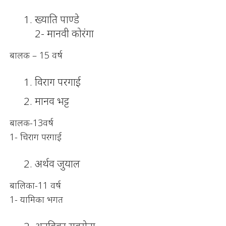
ख्याति पाण्डे
2- मानवी कोरंगा
बालक – 15 वर्ष
विराग परगाई
मानव भट्ट
बालक-13वर्ष
1- चिराग परगाई
अर्थव जुयाल
बालिका-11 वर्ष
1- यामिका भगत
अनविका सक्सेना