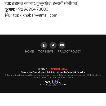
पता:
छड़ायल नयाबाद, कुसुमखेड़ा, हल्द्वानी (नैनीताल)
दूरभाष:
+91 96904 73030
ईमेल:
topkikhabar@gmail.com
HOME
TOP NEWS
PRIVACY POLICY
© 2026,
TOP KI KHABAR
Website Developed & Maintained by Webtik Media
All content and news on this website are published solely by the website owner. Webtik Media
assumes no responsibility for its content.