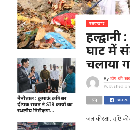
उत्तराखण्ड
हल्द्वानी 
घाट में स
चलाया ग
By
टॉप की खब
Published o
नैनीताल : कुमाऊं कमिश्नर
SHARE
दीपक रावत ने SIR कार्यों का
स्थलीय निरीक्षण…
जल की रक्षा, सृष्टि की स