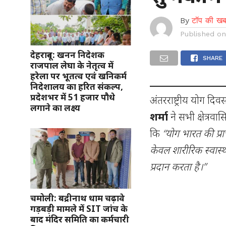
By
टॉप की खब
Published o
देहरादून: खनन निदेशक
SHARE
राजपाल लेघा के नेतृत्व में
हरेला पर भूतत्व एवं खनिकर्म
निदेशालय का हरित संकल्प,
प्रदेशभर में 51 हजार पौधे
अंतरराष्ट्रीय योग दि
लगाने का लक्ष्य
शर्मा
ने सभी क्षेत्रवास
कि
“योग भारत की प्
केवल शारीरिक स्वास्थ
प्रदान करता है।”
चमोली: बद्रीनाथ धाम चढ़ावे
गड़बड़ी मामले में SIT जांच के
बाद मंदिर समिति का कर्मचारी