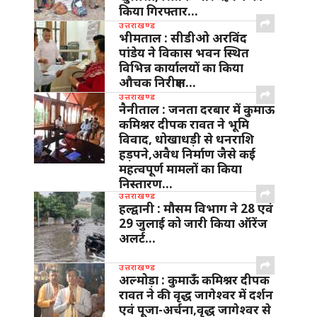
किया गिरफ्तार…
उत्तराखण्ड
भीमताल : सीडीओ अरविंद
पांडेय ने विकास भवन स्थित
विभिन्न कार्यालयों का किया
औचक निरीक्षण…
उत्तराखण्ड
नैनीताल : जनता दरबार में कुमाऊ
कमिश्नर दीपक रावत ने भूमि
विवाद, धोखाधड़ी से धनराशि
हड़पने,अवैध निर्माण जैसे कई
महत्वपूर्ण मामलों का किया
निस्तारण…
उत्तराखण्ड
हल्द्वानी : मौसम विभाग ने 28 एवं
29 जुलाई को जारी किया ऑरेंज
अलर्ट…
उत्तराखण्ड
अल्मोड़ा : कुमाऊँ कमिश्नर दीपक
रावत ने की वृद्ध जागेश्वर में दर्शन
एवं पूजा-अर्चना,वृद्ध जागेश्वर से