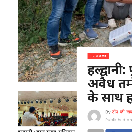
उत्तराखण्ड
हल्द्वानी
अवैध तम
के साथ ह
By
टॉप की खब
Published o
हल्द्वानी : बाल संरक्षण अधिकार