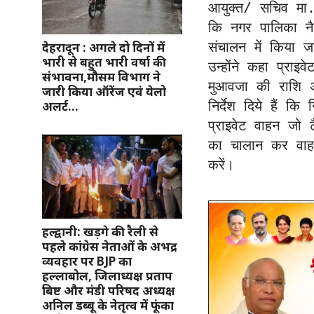
आयुक्त/ सचिव मा. 
कि नगर पालिका नैनीत
देहरादून : अगले दो दिनों में
संचालन में किया ज
भारी से बहुत भारी वर्षा की
उन्होंने कहा प्राइवे
संभावना,मौसम विभाग ने
मुआवजा की राशि अन
जारी किया ऑरेंज एवं येलो
अलर्ट…
निर्देश दिये हैं क
प्राइवेट वाहन जो टै
का चालान कर वाहन स
करें।
हल्द्वानी: खड़गे की रैली से
पहले कांग्रेस नेताओं के अभद्र
व्यवहार पर BJP का
हल्लाबोल, जिलाध्यक्ष प्रताप
बिष्ट और मंडी परिषद अध्यक्ष
अनिल डब्बू के नेतृत्व में फूंका