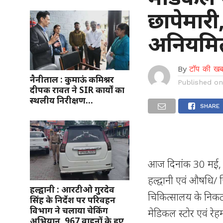
छापेमार
अनियमि
By
टॉप की खब
नैनीताल : कुमाऊं कमिश्नर
Published o
दीपक रावत ने SIR कार्यों का
स्थलीय निरीक्षण…
SHARE
आज दिनांक 30 मई, 2
हल्द्वानी एवं औषधि/ 
हल्द्वानी : आरटीओ गुरदेव
चिकित्सालय के निकट
सिंह के निर्देश पर परिवहन
विभाग ने चलाया चेकिंग
मेडिकल स्टोर एवं रे
अभियान, 967 वाहनों के हुए